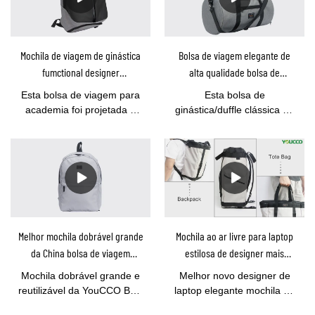
Mochila de viagem de ginástica
Bolsa de viagem elegante de
fumctional designer
alta qualidade bolsa de
fornecedores por atacado-
ginástica com compartimento
Esta bolsa de viagem para
Esta bolsa de
YOUCCO
para sapatos atacado - Youcco
academia foi projetada e
ginástica/duffle clássica de
produzida pela YOUCCO, é
alta qualidade foi projetada
uma mochila multifuncional
pela youcco.Existem 2
com espaço espaçoso para
compartimentos principais,
laptop, sapatos, roupas,
um para roupas e outro
telefone, chaves e porta de
para sapatos.2 formas de
carga USB.Enquanto isso, a
transporte para bolsa e
YOUCCO tem estoque
ombros cruzados.Perfeito
fornecido com quantidade
para academias diárias ou
Melhor mochila dobrável grande
Mochila ao ar livre para laptop
mínima de 5 peças, suporte
2-3 dias de viagem.Se você
da China bolsa de viagem
estilosa de designer mais
para envio direto dentro de
estiver interessado com
dobrável reutilizável -YOUCCO
recente fornecedor de atacado
5 dias.Se você tiver alguma
este saco, pls não hesite
Mochila dobrável grande e
Melhor novo designer de
Fornecedor PM80919
80921
dúvida, pls não hesite em
em contactar-nos por
reutilizável da YouCCO Best
laptop elegante mochila ao
entrar em contato conosco
correio:bella@youcco.com
China - Fornecedor
ar livre fornecedor de