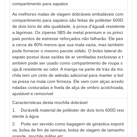
compartimento para sapatos
As melhores malas de viagem dobráveis ​​​​embaláveis ​​​​com
compartimento para sapatos são feitas de poliéster 600D
de dois tons de alta qualidade, à prova d'água& resistente
a lágrimas. Os zíperes SBS de metal premium e os princi
pais pontos de estresse reforçados não falharão. Ele pes
a cerca de 80% menos que sua mala vazia, mas também
pode fornecer o mesmo pacote sólido. O bolso lateral do
sapato possui duas saídas de ar ventiladas exclusivas e t
ambém pode ser usado como compartimento de roupa s
uja,& resistente ao odor. A manga na parte de trás da mo
chila tem um cinto de adesão adicional para manter a bol
sa presa na mala com firmeza. Ele vem com alças arredo
ndadas costuradas e fivela de alça de ombro acolchoada,
ajustável e removível
Características desta mochila dobrável
1. Durável& material de poliéster de dois tons 600D resi
stente à água
2. Pode ser servido como bagagem de ginástica esporti
va, bolsa de fim de semana, bolsa de viagem de tamanho
grande, mochila militar etc…