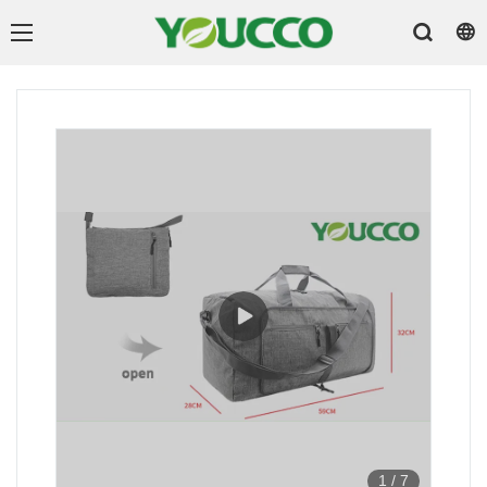
1
/
7