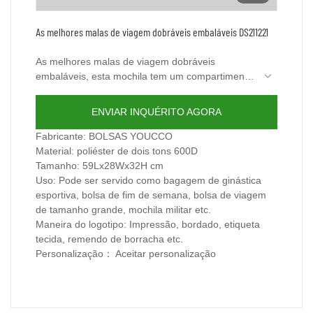
As melhores malas de viagem dobráveis ​​embaláveis ​​DS211221
As melhores malas de viagem dobráveis ​​​​
embaláveis, esta mochila tem um compartimento
principal espaçoso e vários bolsos. Mantenha
seus pertences bem organizados. Quando o
ENVIAR INQUÉRITO AGORA
conteúdo é muito pesado para uma única
pessoa, as duas alças laterais são úteis para
Fabricante: BOLSAS YOUCCO
duas pessoas carregarem juntas. A alça de
Material: poliéster de dois tons 600D
ombro destacável pode ser ajustada e travada
Tamanho: 59Lx28Wx32H cm
em qualquer comprimento necessário para
Uso: Pode ser servido como bagagem de ginástica
transportar sobre o ombro para aliviar o peso.
esportiva, bolsa de fim de semana, bolsa de viagem
Seu bom companheiro para viajar, pode ser
de tamanho grande, mochila militar etc.
servido como uma bagagem de ginástica
Maneira do logotipo: Impressão, bordado, etiqueta
esportiva, bolsa de fim de semana, bolsa de
tecida, remendo de borracha etc.
viagem grande, mochila militar, bolsa de noite,
Personalização： Aceitar personalização
mochila de acampamento / avião, bagagem de
mão, bolsa Just-In Case também.