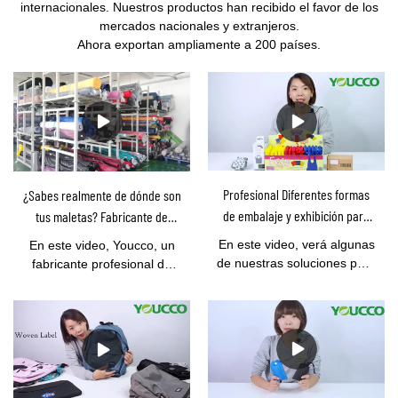
internacionales. Nuestros productos han recibido el favor de los
mercados nacionales y extranjeros.
Ahora exportan ampliamente a 200 países.
Profesional Diferentes formas
¿Sabes realmente de dónde son
de embalaje y exhibición para
tus maletas? Fabricante de
bolsas de compras.
bolsos profesionales-youcco te
En este video, verá algunas
En este video, Youcco, un
muestra
de nuestras soluciones para
fabricante profesional de
empacar la bolsa de
bolsos con más de 10 años,
compras. Youcco
le muestra un proceso
proporciona OEM& Servicio
completo de producción de
ODM, diferentes clientes
bolsos, cualquier tipo de
tienen diferentes ideas de
bolsos como mochilas,
visualización. Las ideas
bolsos de mano, bolsos de
prácticas de
viaje, bolsos de compras,