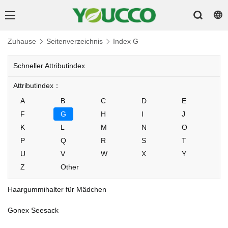
Zuhause
Seitenverzeichnis
Index G
Schneller Attributindex
Attributindex：
A
B
C
D
E
F
G
H
I
J
K
L
M
N
O
P
Q
R
S
T
U
V
W
X
Y
Z
Other
Haargummihalter für Mädchen
Gonex Seesack