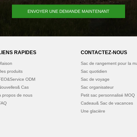
ENVOYER UNE DEMANDE MAINTENANT
LIENS RAPIDES
CONTACTEZ-NOUS
Maison
Sac de rangement pour la m
Des produits
Sac quotidien
FEO&Service ODM
Sac de voyage
Nouvelles& Cas
Sac organisateur
À propos de nous
Petit sac personnalisé MOQ
FAQ
Cadeau& Sac de vacances
Une glacière