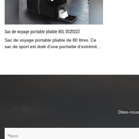
Sac de voyage portable pliable 80L DS211223
Sac de voyage portable pliable de 80 litres. Ce
sac de sport est doté d'une pochette d'extrémité
interne& compartiment à chaussures, multiples
poches, 2 poignées, réglable& longue
bandoulière amovible. Votre bon compagnon de
voyage pourrait également servir de sac de
sport/de sport/de nuit/de week-end/de transport
en avion/de shopping/Just-In Case. Il peut
également être utilisé à la maison comme
compartiment à linge sale.
Dites-nous
Nom