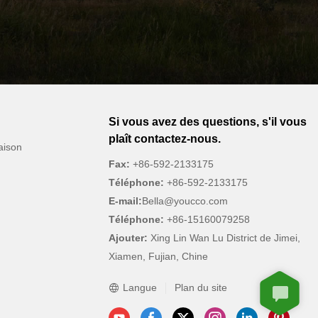
Si vous avez des questions, s'il vous
plaît contactez-nous.
aison
Fax:
+86-592-2133175
Téléphone:
+86-592-2133175
E-mail:
Bella@youcco.com
Téléphone:
+86-15160079258
Ajouter:
Xing Lin Wan Lu District de Jimei,
Xiamen, Fujian, Chine
Langue
Plan du site