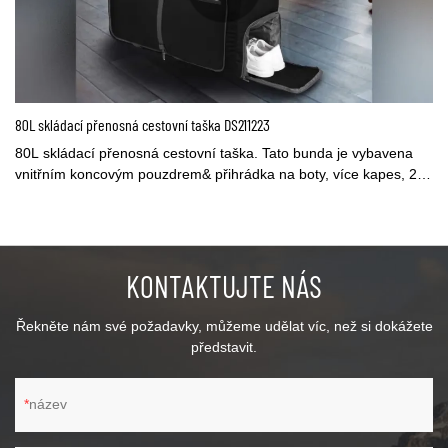
80L skládací přenosná cestovní taška DS211223
80L skládací přenosná cestovní taška. Tato bunda je vybavena
vnitřním koncovým pouzdrem& přihrádka na boty, více kapes, 2
rukojeti, nastavitelné& odnímatelný dlouhý ramenní popruh. Váš
dobrý společník na cesty může posloužit také jako taška do
posilovny / sportu / přes noc / víkend / příruční zavazadlo do
letadla / nákupy / taška Just-In Case. Může být také použit doma
KONTAKTUJTE NÁS
jako přihrádka na špinavé prádlo.
Řekněte nám své požadavky, můžeme udělat víc, než si dokážete
představit.
název