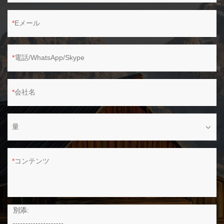
Eメール
電話/WhatsApp/Skype
会社名
量
コンテンツ
別添: