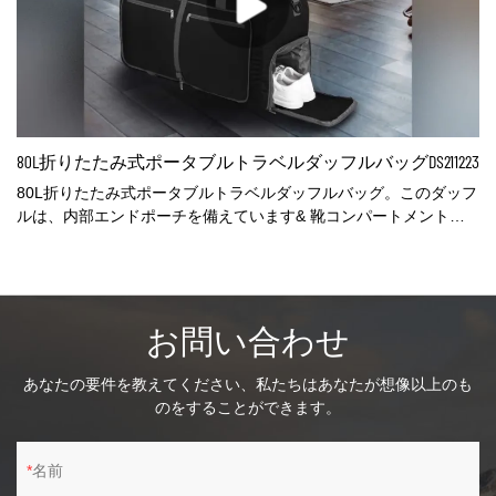
80L折りたたみ式ポータブルトラベルダッフルバッグDS211223
80L折りたたみ式ポータブルトラベルダッフルバッグ。このダッフ
ルは、内部エンドポーチを備えています& 靴コンパートメント、
複数のポケット、2つのハンドル、調整可能& 取り外し可能なロン
グショルダーストラップ。旅行にぴったりのコンパニオンは、ジ
ム/スポーツ/一晩/週末/飛行機のキャリーオン/ショッピング/ジャス
トインケースバッグとしても利用できます。自宅で汚れた洗濯物
お問い合わせ
入れとしても使用できます。
あなたの要件を教えてください、私たちはあなたが想像以上のも
のをすることができます。
名前