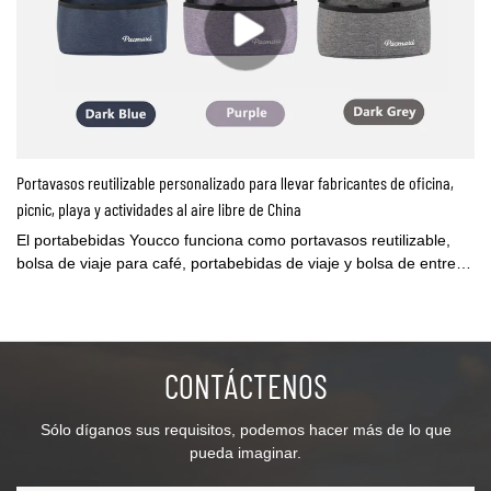
Portavasos reutilizable personalizado para llevar fabricantes de oficina,
picnic, playa y actividades al aire libre de China
El portabebidas Youcco funciona como portavasos reutilizable,
bolsa de viaje para café, portabebidas de viaje y bolsa de entrega
de bebidas de café. Perfecto para entrega de bebidas, compras,
días festivos, picnics, fiestas, reuniones familiares, barbacoas y
más.Puede personalizar la bolsa con su logotipo o cambiar la
bolsa según su diseño, contáctenos para obtener más
CONTÁCTENOS
información.
Sólo díganos sus requisitos, podemos hacer más de lo que
pueda imaginar.