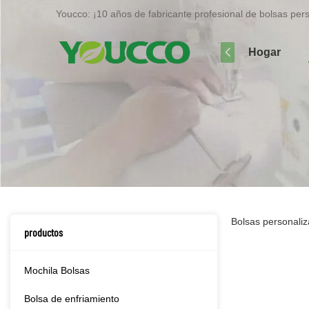
Youcco: ¡10 años de fabricante profesional de bolsas per
Hogar
Bolsas personaliz
productos
Mochila Bolsas
Bolsa de enfriamiento