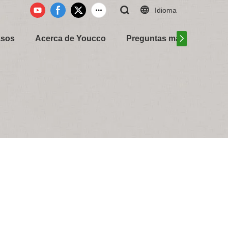
Idioma
asos
Acerca de Youcco
Preguntas más frecuentes