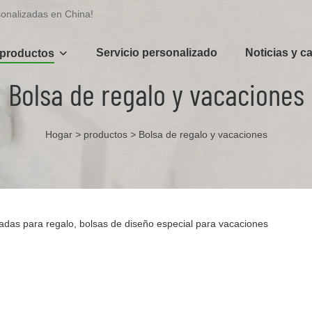
sonalizadas en China!
Servicio personalizado
Noticias y c
productos
Bolsa de regalo y vacaciones
Hogar
>
productos
>
Bolsa de regalo y vacaciones
adas para regalo, bolsas de diseño especial para vacaciones