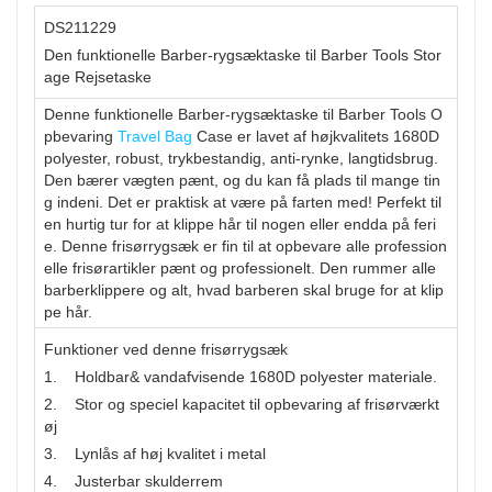
DS211229
Den funktionelle Barber-rygsæktaske til Barber Tools Stor
age Rejsetaske
Denne funktionelle Barber-rygsæktaske til Barber Tools O
pbevaring
Travel Bag
Case er lavet af højkvalitets 1680D
polyester, robust, trykbestandig, anti-rynke, langtidsbrug.
Den bærer vægten pænt, og du kan få plads til mange tin
g indeni. Det er praktisk at være på farten med! Perfekt til
en hurtig tur for at klippe hår til nogen eller endda på feri
e. Denne frisørrygsæk er fin til at opbevare alle profession
elle frisørartikler pænt og professionelt. Den rummer alle
barberklippere og alt, hvad barberen skal bruge for at klip
pe hår.
Funktioner ved denne frisørrygsæk
1. Holdbar& vandafvisende 1680D polyester materiale.
2. Stor og speciel kapacitet til opbevaring af frisørværkt
øj
3. Lynlås af høj kvalitet i metal
4. Justerbar skulderrem