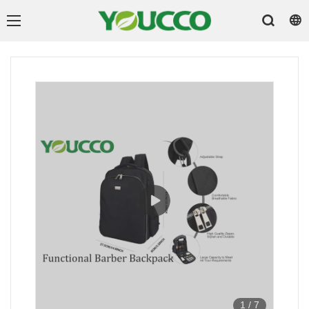
1
/
7