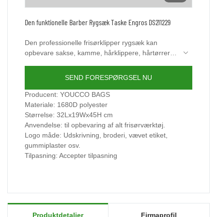
Den funktionelle Barber Rygsæk Taske Engros DS211229
Den professionelle frisørklipper rygsæk kan
opbevare sakse, kamme, hårklippere, hårtørrere,
glattejern, kamme, børster, cape sprayflasker og
andre store værktøjer, som er din ideelle rygsæk
SEND FORESPØRGSEL NU
til frisørværktøj. Perfekt til en nybegynder barber,
selvbarber, frisørskoleelev, professionel frisør!
Producent: YOUCCO BAGS
Materiale: 1680D polyester
Størrelse: 32Lx19Wx45H cm
Anvendelse: til opbevaring af alt frisørværktøj.
Logo måde: Udskrivning, broderi, vævet etiket,
gummiplaster osv.
Tilpasning: Accepter tilpasning
Produktdetaljer
Firmaprofil