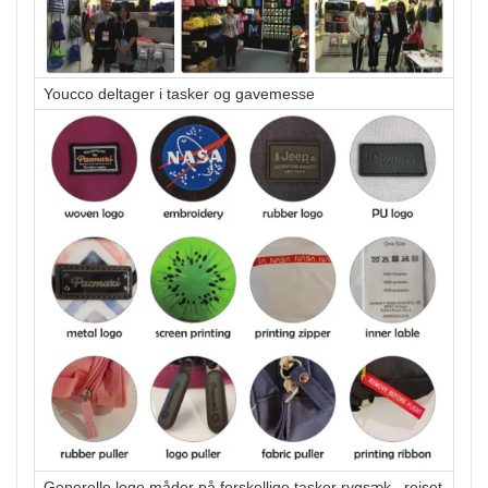
Youcco deltager i tasker og gavemesse
Generelle logo måder på forskellige tasker rygsæk,. rejset