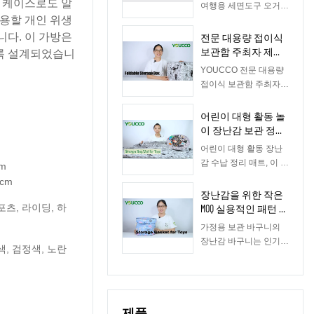
 케이스로도 알
여행용 세면도구 오거나
용할 개인 위생
이저 백으로, 가족용 세
면도구를 수납할 수 있
다. 이 가방은
전문 대용량 접이식
는 넓은 공간입니다. 탈
보관함 주최자 제조
록 설계되었습니
부착이 가능한 TSA 승
업체 210406
YOUCCO 전문 대용량
인 작은 화장용 투명 스
접이식 보관함 주최자
몰 백이 포함되어 있습
제조 업체, 고품질, 전체
니다.그것은 우리의 가
QC 프로세스& 장비벨
어린이 대형 활동 놀
장 인기있는 여행 아이
크로가있는 대용량 접이
이 장난감 보관 정리
템 중 하나였습니다.당
식 보관함 주최자는 매
매트 210332-P
신이 그것에 관심이 있
어린이 대형 활동 장난
우 실용적입니다.이 보
다면, pls는 메일을 통해
감 수납 정리 매트, 이 매
cm
관함은 침실, 놀이방, 사
저희에게 연락하는 것을
트는 청소하기가 너무
 cm
무실, 서재, 다락방 또는
망설이지 마십시
힘들 수 있습니다! 이 장
장난감을 위한 작은
기타 장소에서 항목을
오:bella@youcco.com.
난감 정리함과 보관함은
포츠, 라이딩, 하
MOQ 실용적인 패턴 디
정리하고 보관하는 완벽
어린이 장난감이 어수선
자인 접을 수 있는 빠
한 방법입니다. 옷, 장난
가정용 보관 바구니의
하게 퍼지는 것을 막고
른 저장 바구니
감, 책 또는 기타 품목을
장난감 바구니는 인기있
특히 장난감 브릭을 쉽
색, 검정색, 노란
보관하든 이 보관 상자
는 판매 중입니다.이 접
게 정리할 수 있습니다!
는 . Youcco에는 아직
을 수있는 장난감 보관
장난감 수납에 딱입니
다른 보관 상자가 있습
바구니는 매우 실용적입
다. Youcco에는 아직 다
니다.&바구니, 교수형
니다. 어린이, 부모, 조부
른 어린이 가방이 있습
옷장 보관 정리함. 자세
제품
모, 모든 사람이 사용하