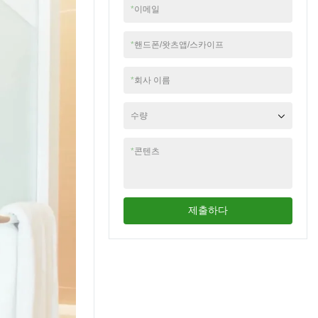
*
이메일
*
핸드폰/왓츠앱/스카이프
*
회사 이름
수량
*
콘텐츠
제출하다