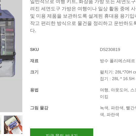
일반적으로 여행 키트, 화장품 가방 또는 세면도구
려진 세면도구 가방은 여행이나 일상 활동 중에 사
및 미용 제품을 보관하도록 설계된 휴대용 용기입니
작고 편리한 방식으로 물건을 정리하고 운반하도
다.
SKU
DS230819
재료
방수 폴리에스테르
크기
펼치기: 28L*70H 
접기 : 28L * 16.5H
용법
여행, 아웃도어, 스
이킹
그림 물감
녹색, 파란색, 빨간
색, 파란색
지금 문의 보내기