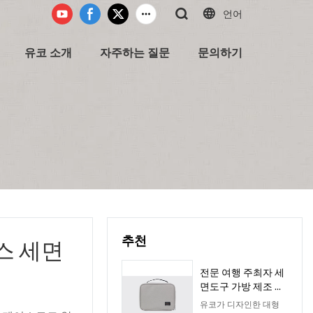
언어
유코 소개
자주하는 질문
문의하기
추천
스 세면
전문 여행 주최자 세
면도구 가방 제조 업
체-Youcco
유코가 디자인한 대형