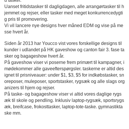
u tasker.
Uanset fritidstasker til dagligdagen, alle arrangørtasker til h
jemmet og rejser, eller tasker med meget konkurrencedygti
g pris til promovering.
Vi vil lancere nye designs hver måned EDM og vise på me
sse hvert år.
Siden år 2013 har Youcco vist vores forskellige designs til 
kunder i udlandet på HK gaveshow og canton fair 3. fase ta
sker og bagageshow hvert år.
På gaveshow viser vi poserne frem primært til kampagner, i
mødekommer alle gaveefterspørgsler. taskerne er altid des
ignet til prisniveauer: under $1, $3, $5 for indkøbstasker, sn
oreposer, muleposer, sportstasker, rygsæk og alle slags org
anizers til hjem og rejser.
På taske- og bagageshow viser vi altid vores daglige rygs
æk til skole og pendling. Inklusiv laptop-rygsæk, sportsrygs
æk, breifcase, frokosttasker, laptop-tote-taske. gymnastikta
ske mm.