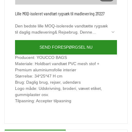
Lille MOQ-isoleret vandtæt rygsæk til madlevering 211227
Den bedste lille MOQ-isolerede vandtætte rygsæk
til daglig madlevering& Rejsebrug. Denne
pizza&madlevering rygsæk isoleret er i vandtæt
design. Det kan levere mad og drikke, PVC-
SEND FORESPØRGSEL NU
netstof med varmeforseglet aluminiumsfolieforing,
der holder dem friske, varme og kolde i længere
Producent: YOUCCO BAGS
tid. Perfekt til fritidsaktiviteter udendørs eller
Materiale: Holdbart vandtæt PVC mesh stof +
professionelle, der arbejder hos Uber Eats,
Premium aluminiumsfolie interiør
DoorDash, Postmates, Grubhub eller Catering...
Størrelse: 34*25*47 H cm
Youcco har stadig andre isolerede rygsække til
Brug: Daglig brug, rejser, udendørs
madlevering. Du er velkommen til at besøge
Logo måde: Udskrivning, broderi, vævet etiket,
vores hjemmeside www.youcco.com for flere
gummiplaster osv.
detaljer
Tilpasning: Accepter tilpasning