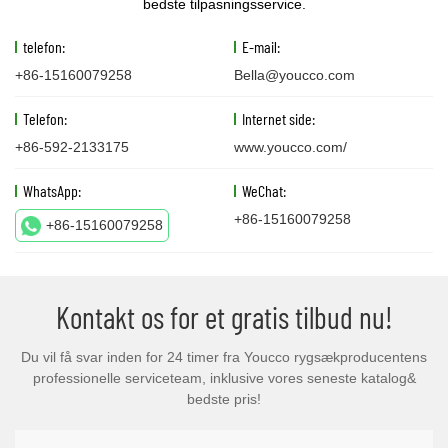
bedste tilpasningsservice.
telefon:
E-mail:
+86-15160079258
Bella@youcco.com
Telefon:
Internet side:
+86-592-2133175
www.youcco.com/
WhatsApp:
WeChat:
+86-15160079258
+86-15160079258
Kontakt os for et gratis tilbud nu!
Du vil få svar inden for 24 timer fra Youcco rygsækproducentens
professionelle serviceteam, inklusive vores seneste katalog&
bedste pris!