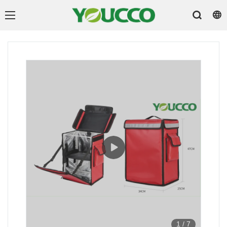
1
/
7