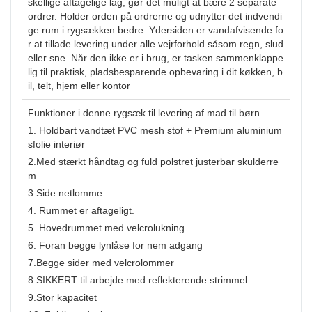
skellige aftagelige lag, gør det muligt at bære 2 separate
ordrer. Holder orden på ordrerne og udnytter det indvendi
ge rum i rygsækken bedre. Ydersiden er vandafvisende fo
r at tillade levering under alle vejrforhold såsom regn, slud
eller sne. Når den ikke er i brug, er tasken sammenklappe
lig til praktisk, pladsbesparende opbevaring i dit køkken, b
il, telt, hjem eller kontor
Funktioner i denne rygsæk til levering af mad til børn
1. Holdbart vandtæt PVC mesh stof + Premium aluminium
sfolie interiør
2.Med stærkt håndtag og fuld polstret justerbar skulderre
m
3.Side netlomme
4. Rummet er aftageligt.
5. Hovedrummet med velcrolukning
6. Foran begge lynlåse for nem adgang
7.Begge sider med velcrolommer
8.SIKKERT til arbejde med reflekterende strimmel
9.Stor kapacitet