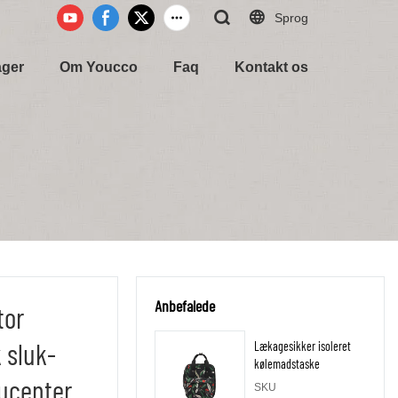
Sprog
ager
Om Youcco
Faq
Kontakt os
Anbefalede
tor
 sluk-
Lækagesikker isoleret
kølemadstaske
ucenter
SKU