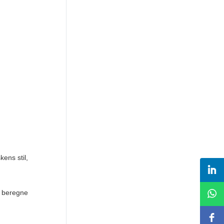
ens stil,
g beregne