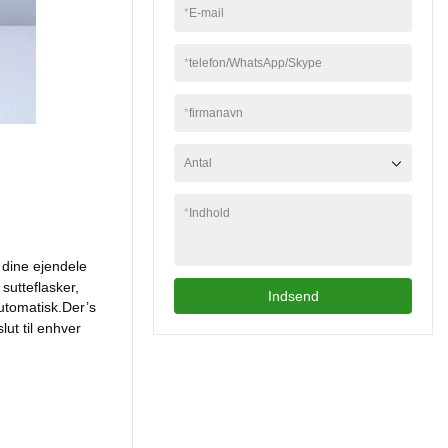
håndtag for at holde
*
E-mail
top til ende og med X
dem sammen, mere
syning. Og der er et
praktisk at tage
plastikspænde på
*
telefon/WhatsApp/Skype
ud.Dimension:størrelse
skulderremmen, som
: 21,5L*10W*26 cm
kan justere stroppens
*
firmanavn
længde og krydse din
krop. For picnic-tæppet
er den åbnede
Antal
størrelse 140 cm for
længden og 118 cm for
*
Indhold
højden. den kan foldes
og pakkes med
velcrobåndet og kan
r dine ejendele
også hænges op med
sutteflasker,
Indsend
PP-vævshåndtaget.
utomatisk.
Der
’
s
Den er perfekt til
slut til enhver
udendørs aktiviteter.