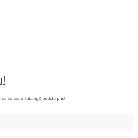
u!
ores seneste katalog& bedste pris!