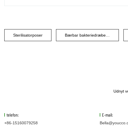
Sterilisatorposer
Bærbar bakteriedræbende UV-sterilisatorpose opbevaring
Udnyt vo
telefon:
E-mail:
+86-15160079258
Bella@youcco.