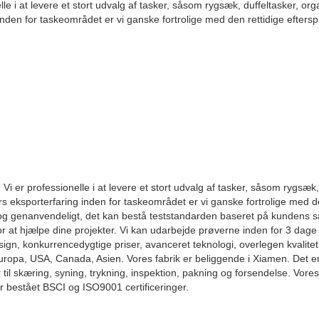
le i at levere et stort udvalg af tasker, såsom rygsæk, duffeltasker, org
nden for taskeområdet er vi ganske fortrolige med den rettidige efters
i er professionelle i at levere et stort udvalg af tasker, såsom rygsæk,
s eksporterfaring inden for taskeområdet er vi ganske fortrolige med de
gt og genanvendeligt, det kan bestå teststandarden baseret på kundens s
or at hjælpe dine projekter. Vi kan udarbejde prøverne inden for 3 dage 
ign, konkurrencedygtige priser, avanceret teknologi, overlegen kvalit
a Europa, USA, Canada, Asien. Vores fabrik er beliggende i Xiamen. Det 
il skæring, syning, trykning, inspektion, pakning og forsendelse. Vore
 bestået BSCI og ISO9001 certificeringer.