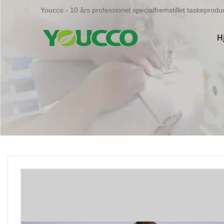
Youcco - 10 års professionel specialfremstillet taskeproduc
H