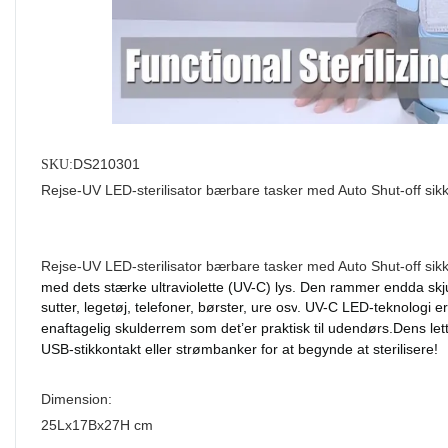
DS210301
SKU:
Rejse-UV LED-sterilisator bærbare tasker med Auto Shut-off sikke
Rejse-UV LED-sterilisator bærbare tasker med Auto Shut-off sikke
med dets stærke ultraviolette (UV-C) lys. Den rammer endda skjult
sutter, legetøj, telefoner, børster, ure osv
. UV-C
LED-teknologi er 
en
aftagelig
skulderrem som det
’
er praktisk til udendørs.
Dens let
USB-stikkontakt eller strømbanker for at begynde at sterilisere!
Dimension:
25
Lx
17Bx27H cm