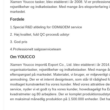
Xiamen Youcco tasker, blev etableret i år 2008. Vi er professionel
rejsetilbehør og indkøbstasker. Med mange års eksporterfaring i
markedet.
Fordele
1.Special R&D afdeling for ODM&OEM service
2. Høj kvalitet, fuld QC-proces& udstyr
3. God pris
4.Professionelt salgsserviceteam
Om YOUCCO
Xiamen Youcco import& Export Co., Ltd. blev etableret i år 2014. V
organisatortasker, rejsetilbehør og indkøbstasker. Med mange år
efterspørgsel på markedet. Materialet, vi bruger, er miljøvenli
anmodning. Der er et internt designteam, som står til rådighed f
modtaget kunstværket fra vores kunder. Med vores attraktive des
service, nyder vi et godt ry fra vores kunder, hovedsageligt fr
kvadratmeter og 80 arbejdere. Der er komplet produktionsudstyr t
en maksimal månedlig produktion på 1.500.000 enheder. Det har