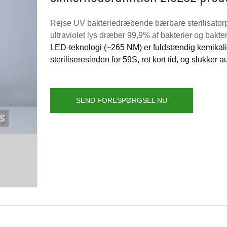
Rejse UV bakteriedræbende bærbare sterilisator
ultraviolet lys dræber 99,9% af bakterier og bakter
LED-teknologi (~265 NM) er fuldstændig kemikali
steriliseres
inden for 59S, ret kort tid
, og slukker a
SEND FORESPØRGSEL NU