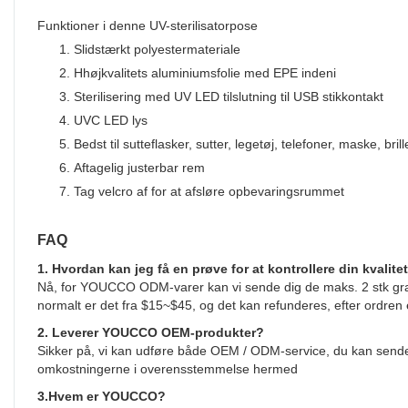
Funktioner i denne UV-sterilisatorpose
1.
Slidstærkt polyestermateriale
2.
H
højkvalitets aluminiumsfolie med EPE indeni
3.
Sterilisering med UV LED tilslutning til USB stikkontakt
4.
UVC LED lys
5.
Bedst til sutteflasker, sutter, legetøj, telefoner, maske, bril
6.
Aftagelig justerbar rem
7.
Tag velcro af for at afsløre opbevaringsrummet
FAQ
1. Hvordan kan jeg få en prøve for at kontrollere din kvalitet
Nå, for YOUCCO ODM-varer kan vi sende dig de maks. 2 stk grati
normalt er det fra $15~$45, og det kan refunderes, efter ordren 
2. Leverer YOUCCO OEM-produkter?
Sikker på, vi kan udføre både OEM / ODM-service, du kan sende 
omkostningerne i overensstemmelse hermed
3.Hvem er YOUCCO?