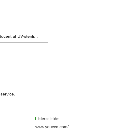
Producent af UV-sterilisatorposer
sservice.
Internet side:
www.youcco.com/