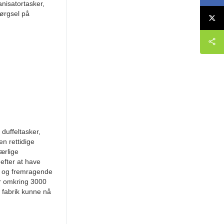
anisatortasker,
pørgsel på
 duffeltasker,
n rettidige
ærlige
efter at have
et og fremragende
er omkring 3000
s fabrik kunne nå