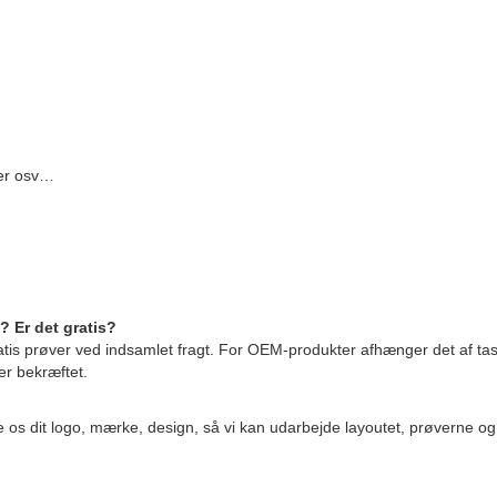
ler osv
…
? Er det gratis?
s prøver ved indsamlet fragt. For OEM-produkter afhænger det af task
er bekræftet.
os dit logo, mærke, design, så vi kan udarbejde layoutet, prøverne o