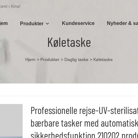
ent i Kina!
jem
Kundeservice
Nyheder & s
Produkter
Køletaske
Hjem
>
Produkter
>
Daglig taske
>
Køletaske
Professionelle rejse-UV-sterilisa
bærbare tasker med automatisk
sikkerhedsfunktion 210202 prod