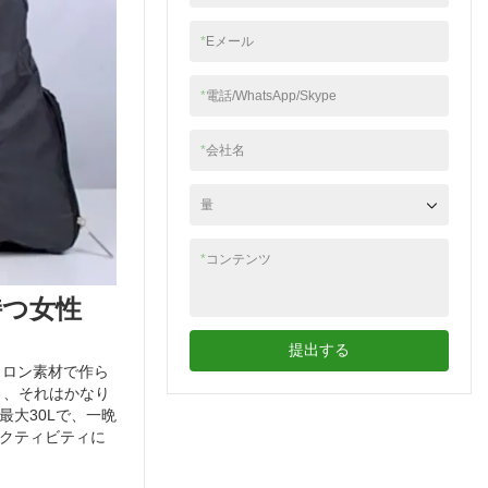
好きなものを選んでス
タイリッシュに旅行で
*
Eメール
きます。
*
電話/WhatsApp/Skype
*
会社名
量
*
コンテンツ
持つ女性
提出する
イロン素材で作ら
り、それはかなり
最大30Lで、一晩
クティビティに