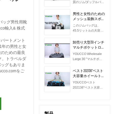
グジムバッグ靴コン
質のジム/ダッフルバッ
パートメント卸売-
グは、youccoによって
Youcco
設計されています。メ
男性と女性のための
インコンパートメント
メッシュ装飾スポー
バッグ男性用靴
は2つあり、1つは衣類
ツジムバッグ付きバ
このジムバッグは、
用、もう1つは靴用で
co輸入& 株式
レルダッフルバッグ
45.5リットルの大容量
す。トートとクロスボ
PM80922
を誇り、1人または2人
ディの肩のための2つ
ンパートメント
の衣服、スニーカー、
卸売り大型30インチ
の持ち運び方法。毎日
バスケットボールなど
1年の男性と女
マルチポケットロー
のジムや2〜3日の旅行
のアイテムを収納でき
リングダッフル、伸
旅のための最良
に最適です。このバッ
YOUCCO Wholesale
ます。スポーツジムバ
縮ハンドル付き、最
グに興味がある場合
ック、トラベルダ
Large 30 "マルチポケ
ッグ、キャリーオンバ
高の価格、手頃な価
は、plsはメールでお気
ットローリングダッフ
バッグもありま
ッグ、トラベルバッ
格-210206
軽にお問い合わせくだ
ル、伸縮ハンドル付
ベスト202136"ベスト
co.comをご
グ、デイリーバッグと
さい：
き、最高価格210206、
大容量ホイールトラ
して使用でき、トレー
bella@youcco.com ま
手頃な価格-
ベルローリングダッ
ニング、ライド、ジ
YOUCCOベスト
たはオンラインでお問
YOUCCO、毎月新しい
フルバッグサプライ
ム、ヨガ、ビーチやプ
202136"ベスト大容量
い合わせください。
アイテムを発売次回旅
ヤー210207
ールへの旅行、キャン
ホイールトラベルロー
行するときは、この30
プ、練習日、週末の旅
リングダッフルバッグ
インチのマルチポケッ
行に最適です。
サプライヤー、毎月新
トローリングダッフル
Youccoにはまだ他のキ
しいアイテムを発売容
を選択してください。
ッズバッグがあります
製品
量が満載の最高のホイ