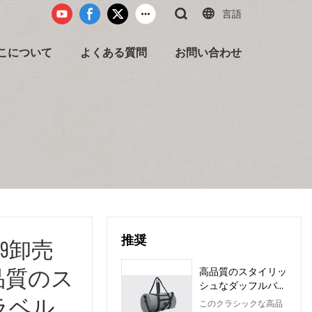
言語
こについて
よくある質問
お問い合わせ
推奨
09卸売
品質のス
高品質のスタイリッ
シュなダッフルバッ
ラベル
グトラベリングバッ
このクラシックな高品