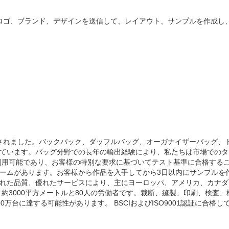
す。ロゴ、ブランド、デザインを送信して、レイアウト、サンプルを作成し
に設立されました。バックパック、ダッフルバッグ、オーガナイザーバッグ
ています。バッグ分野での長年の輸出経験により、私たちは市場でのタ
利用可能であり、お客様の特別な要求に基づいてテスト基準に合格する
ームがあります。お客様から作品を入手してから3日以内にサンプルを
れた品質、優れたサービスにより、主にヨーロッパ、アメリカ、カナダ
約3000平方メートルと80人の労働者です。裁断、縫製、印刷、検査
台に達する可能性があります。 BSCIおよびISO9001認証に合格し