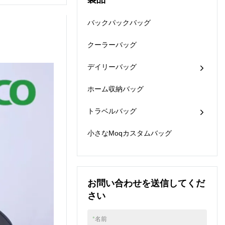
通常の旅行者でも散発
& バックパック。詳細
ール付きトラベルロー
的な旅行者でも、旅行
については、当社の
リングダッフルバッグ
バックパックバッグ
中の快適さが最も重要
Webサイト
は、最も過酷な旅行で
です。私たちの快適さ
www.youcco.comにア
も持ち物を保護しま
は、旅行中に持ち物を
クーラーバッグ
クセスしてください。
す。あらゆるタイプの
どれだけ簡単に運ぶこ
使用に柔軟に対応でき
とができるかによって
デイリーバッグ
るこれらのバッグは、
大きく異なります。た
丈夫で耐久性があり、
とえ、土壇場でその場
ホーム収納バッグ
複数のポケット、ハン
所に到着したとしても
ドル、ストラップ、ス
です。快適なトラベル
ポーティなホイールを
トラベルバッグ
バッグを用意すること
備えています。
は、贅沢なだけでな
小さなMoqカスタムバッグ
く、必需品でもありま
す。ダッフルトロリー
には、軽量であるとい
う利点が追加されてい
るため、好きなように
お問い合わせを送信してくだ
詰めることができま
す。クラス最高のダッ
さい
フルバッグのリストを
お届けします。このダ
*
名前
ッフルバッグから、お