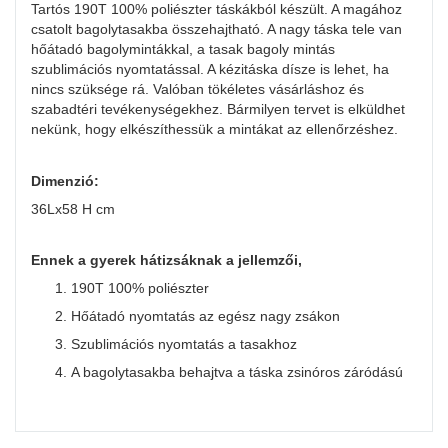
Tartós 190T 100% poliészter táskákból készült. A magához
csatolt bagolytasakba összehajtható. A nagy táska tele van
hőátadó bagolymintákkal, a tasak bagoly mintás
szublimációs nyomtatással. A kézitáska dísze is lehet, ha
nincs szüksége rá. Valóban tökéletes vásárláshoz és
szabadtéri tevékenységekhez. Bármilyen tervet is elküldhet
nekünk, hogy elkészíthessük a mintákat az ellenőrzéshez.
Dimenzió:
36Lx58 H cm
Ennek a gyerek hátizsáknak a jellemzői,
1. 190T 100% poliészter
2. Hőátadó nyomtatás az egész nagy zsákon
3. Szublimációs nyomtatás a tasakhoz
4. A bagolytasakba behajtva a táska zsinóros záródású