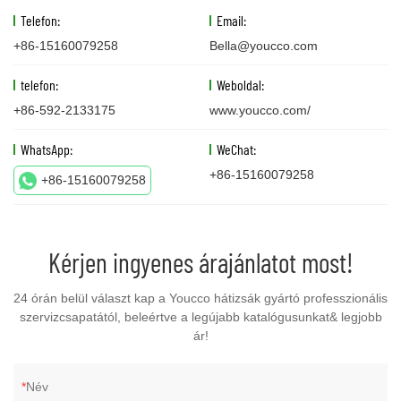
Telefon:
Email:
+86-15160079258
Bella@youcco.com
telefon:
Weboldal:
+86-592-2133175
www.youcco.com/
WhatsApp:
WeChat:
+86-15160079258
+86-15160079258
Kérjen ingyenes árajánlatot most!
24 órán belül választ kap a Youcco hátizsák gyártó professzionális
szervizcsapatától, beleértve a legújabb katalógusunkat& legjobb
ár!
Név