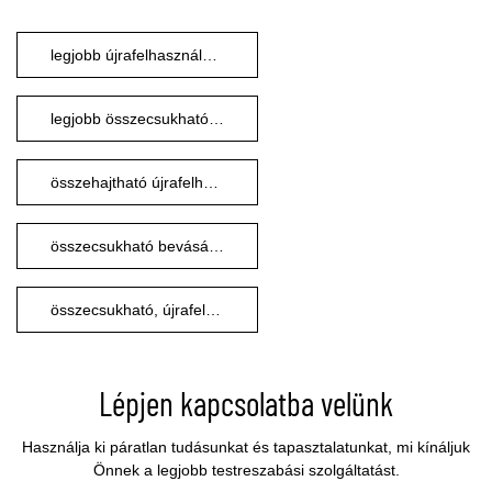
legjobb újrafelhasználható szatyrok
legjobb összecsukható bevásárlótáska
összehajtható újrafelhasználható bevásárlótáska gyár
összecsukható bevásárlótáska gyártás
összecsukható, újrafelhasználható bevásárlótáska készítő
Lépjen kapcsolatba velünk
Használja ki páratlan tudásunkat és tapasztalatunkat, mi kínáljuk
Önnek a legjobb testreszabási szolgáltatást.