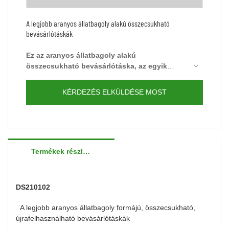
A legjobb aranyos állatbagoly alakú összecsukható
bevásárlótáskák
Ez az aranyos állatbagoly alakú
összecsukható bevásárlótáska, az egyik
legkelendőbb bevásárlótáskánk a piacon.
Tökéletes a mindennapokhoz és a
KÉRDEZÉS ELKÜLDÉSE MOST
vásárláshoz. Legjobb újrafelhasználható
élelmiszer-táskaként használható.
Környezetbarát és újrafelhasználható.
További lehetőségekért forduljon bizalommal
a YOUCCO szállítójához.
Termékek részletei
DS210102
A legjobb aranyos állatbagoly formájú, összecsukható,
újrafelhasználható bevásárlótáskák