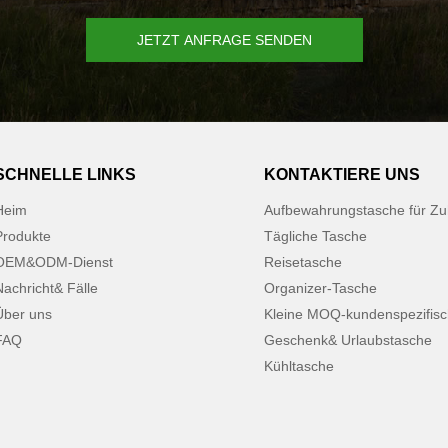
JETZT ANFRAGE SENDEN
SCHNELLE LINKS
KONTAKTIERE UNS
Heim
Aufbewahrungstasche für Z
Produkte
Tägliche Tasche
OEM&ODM-Dienst
Reisetasche
Nachricht& Fälle
Organizer-Tasche
Über uns
Kleine MOQ-kundenspezifis
FAQ
Geschenk& Urlaubstasche
Kühltasche