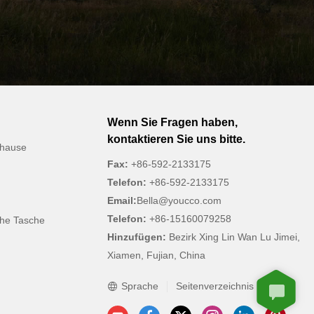
Wenn Sie Fragen haben,
kontaktieren Sie uns bitte.
uhause
Fax:
+86-592-2133175
Telefon:
+86-592-2133175
Email:
Bella@youcco.com
Telefon:
+86-15160079258
che Tasche
Hinzufügen:
Bezirk Xing Lin Wan Lu Jimei,
Xiamen, Fujian, China
Sprache
Seitenverzeichnis