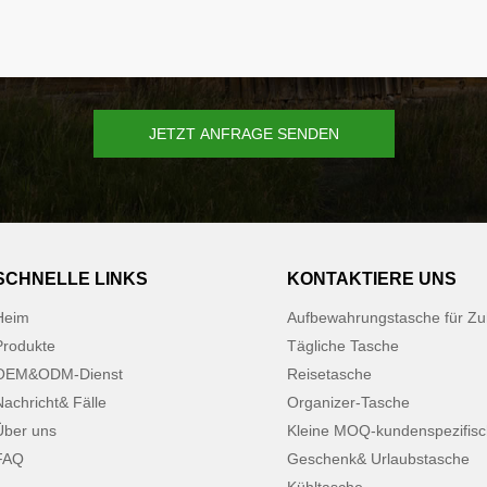
JETZT ANFRAGE SENDEN
SCHNELLE LINKS
KONTAKTIERE UNS
Heim
Aufbewahrungstasche für Z
Produkte
Tägliche Tasche
OEM&ODM-Dienst
Reisetasche
Nachricht& Fälle
Organizer-Tasche
Über uns
Kleine MOQ-kundenspezifis
FAQ
Geschenk& Urlaubstasche