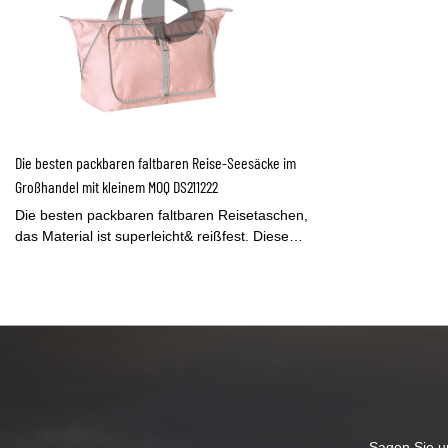
Die besten packbaren faltbaren Reise-Seesäcke im
Großhandel mit kleinem MOQ DS211222
Die besten packbaren faltbaren Reisetaschen,
das Material ist superleicht& reißfest. Diese
faltbare Reisetasche ist vielseitig einsetzbar. Es
kann für Fitnessstudio, Sport, Kurztipp,
Einkaufstasche oder Notfälle verwendet werden.
Die Reißverschlüsse sind stark. Die Griffe sind
stabil und liegen angenehm in der Hand. Es ist
perfekt für alle, die unterwegs sind und das Haus
nicht ohne es verlassen müssen.
Sagen Sie un