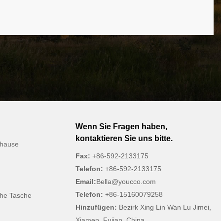
Wenn Sie Fragen haben,
kontaktieren Sie uns bitte.
uhause
Fax:
+86-592-2133175
Telefon:
+86-592-2133175
Email:
Bella@youcco.com
Telefon:
+86-15160079258
che Tasche
Hinzufügen:
Bezirk Xing Lin Wan Lu Jimei,
Xiamen, Fujian, China