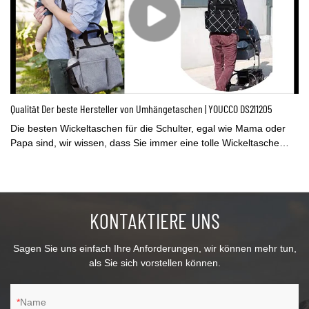
Qualität Der beste Hersteller von Umhängetaschen | YOUCCO DS211205
Die besten Wickeltaschen für die Schulter, egal wie Mama oder
Papa sind, wir wissen, dass Sie immer eine tolle Wickeltasche
brauchen, um alle wichtigen Dinge für Ihr schönes Baby zu
tragen, und wir stellen einfach eine allumfassende und schicke
Wickeltasche für Sie her! Es macht das Leben Ihrer
vielbeschäftigten Mutter und Ihres Vaters viel einfacher! Packen
KONTAKTIERE UNS
Sie einfach alles Nötige in diese All-in-One-Windel-Tragetasche
und los geht's!
Sagen Sie uns einfach Ihre Anforderungen, wir können mehr tun,
als Sie sich vorstellen können.
Name