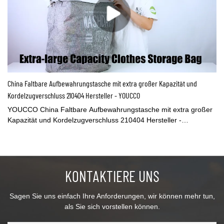
China Faltbare Aufbewahrungstasche mit extra großer Kapazität und
Kordelzugverschluss 210404 Hersteller - YOUCCO
YOUCCO China Faltbare Aufbewahrungstasche mit extra großer
Kapazität und Kordelzugverschluss 210404 Hersteller -
YOUCCO,Launch neue Artikel jeden MonatFaltbare
Aufbewahrungstasche mit extra großer Kapazität und
Kordelzugverschluss. Sie besteht aus Baumwollleinen, einem
nicht reizenden, umweltfreundlichen Material. Mit dem
KONTAKTIERE UNS
Kordelzugverschluss kann das Design staubdicht sein. Auf beiden
Seiten befinden sich Griffe zum einfachen Tragen. Es lässt sich
leicht zusammenfalten. Das Design ist klassisch und praktisch.
Sagen Sie uns einfach Ihre Anforderungen, wir können mehr tun,
Youcco hat noch andere große faltbare Wäschebeutel
als Sie sich vorstellen können.
Aufbewahrungsbeutel für schmutzige Kleidung.Weitere