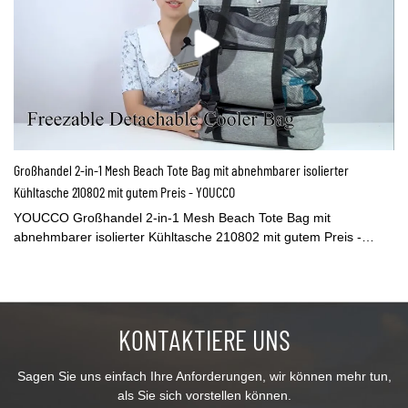
Großhandel 2-in-1 Mesh Beach Tote Bag mit abnehmbarer isolierter
Kühltasche 210802 mit gutem Preis - YOUCCO
YOUCCO Großhandel 2-in-1 Mesh Beach Tote Bag mit
abnehmbarer isolierter Kühltasche 210802 mit gutem Preis -
YOUCCO,Launch neue Artikel jeden Monat2-in-1-Mesh-
Strandtasche mit abnehmbarer, isolierter Kühltasche. Mit
aufwendigem Design und exquisiten Details hilft Ihnen die
YOUCCO 2-in-1-Strandtasche, alles zu berücksichtigen! Im
KONTAKTIERE UNS
unteren Teil befindet sich gefrierfähiges Gel. Es kann Ihre
Speisen, Getränke und Früchte bis zu 10 Stunden kühl halten.
Nehmen Sie es einfach mit, wohin Sie wollen!
Sagen Sie uns einfach Ihre Anforderungen, wir können mehr tun,
als Sie sich vorstellen können.