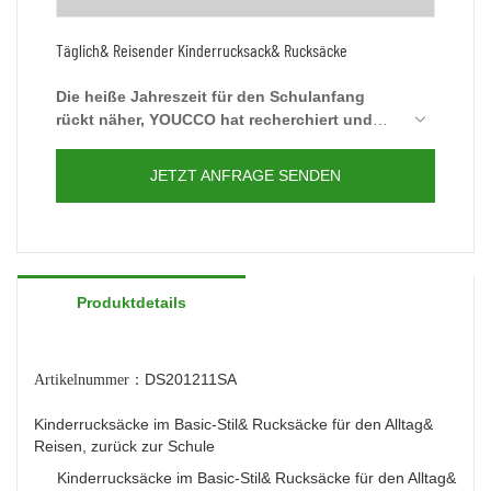
Täglich& Reisender Kinderrucksack& Rucksäcke
Die heiße Jahreszeit für den Schulanfang
rückt näher, YOUCCO hat recherchiert und
viele Designs für Kinderrucksäcke
Dieser Rucksack ist einfach, einfach, aber mit
ausgearbeitet, die für den Alltag und auf
der Hauptfunktion des Rucksacks, kommt zu
JETZT ANFRAGE SENDEN
Reisen geeignet sind.
einem sehr günstigen Preis, kontaktieren Sie
uns für mehr.
Produktdetails
DS201211SA
Artikelnummer：
Kinderrucksäcke im Basic-Stil& Rucksäcke für den Alltag&
Reisen, zurück zur Schule
Kinderrucksäcke im Basic-Stil& Rucksäcke für den Alltag&