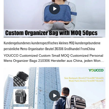
Aufbewahrungstasche für ätherische Öle bietet Platz für
Flaschen, die für 5 ml, 10 ml, 15 ml und Rollerflaschen geeignet
sind. Innen mit transparenter PVC-Zubehörtasche zum Verstauen
von Etiketten, Öffner, Trichter, Tropfer und anderem Zubehör.
Ideal für Reisen oder den Heimgebrauch. Holen Sie jetzt Ihre
ätherischen Öle aus der Tüte und machen Sie Platz
frei.Abmessungen:Größe: 27L*9B*20H cm
Kundengebundenes kundenspezifisches kleines MOQ kundengebundene
persönliche Mens-Organisator-Beutel 210306 Großhandel FromChina
YOUCCO Customized Custom Small MOQ Customized Personal
Mens Organizer Bags 210306 Hersteller aus China, jeden Monat
neue Artikel auf den Markt bringenDiese benutzerdefinierten
kleinen Moq-Organizer-Taschen für Herren, das MOQ beträgt nur
50 Stück, die wir alles auf die Tasche drucken können.
Personalisierte Muster und Logos sind immer verfügbar. Dort’s
auch andere benutzerdefinierte Organizer-Taschen,
Reisetaschen, Seesäcke, Schminktaschen usw…Du’Besuchen
Sie gerne den Sonderbereich auf der YOUCCO-Website.