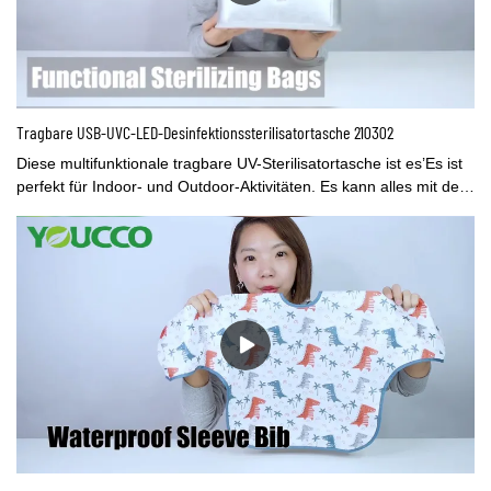
Tragbare USB-UVC-LED-Desinfektionssterilisatortasche 210302
Diese multifunktionale tragbare UV-Sterilisatortasche ist es’Es ist
perfekt für Indoor- und Outdoor-Aktivitäten. Es kann alles mit der
UVC-LED im Inneren sterilisieren. Es kannbeseitigt 99,9 % der
schädlichen Bakteriennach dem Sterilisieren. Du kannstan eine
Macht anschließenBank, damit Sie es immer bei sich haben
können. YOUCCO hat noch viele andere funktionelle Taschen,
wie Reisetaschen, Seesäcke, Kühltaschen, Sporttaschen etc…