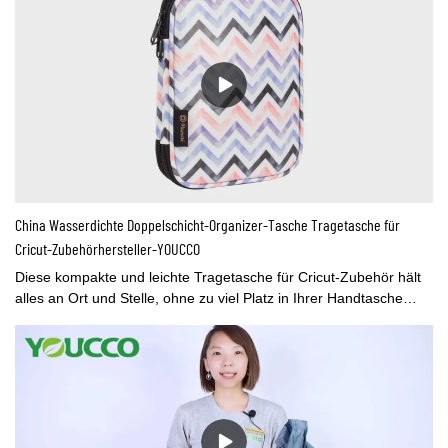
Diese zwei Kinder-Rucksäcke mit Kordelzug mit sehr süßem
Aufdruck für Jungen und Mädchen werden für unseren Kunden
als Geschenk geliefert. Bitte kontaktieren Sie uns, wenn Sie eine
ähnliche Nachfrage haben.
China Wasserdichte Doppelschicht-Organizer-Tasche Tragetasche für
Cricut-Zubehörhersteller-YOUCCO
Diese kompakte und leichte Tragetasche für Cricut-Zubehör hält
alles an Ort und Stelle, ohne zu viel Platz in Ihrer Handtasche
einzunehmen. Es schützt nicht nur Ihr Cricut-Zubehör vor Staub,
sondern ist auch bequem zu transportieren oder zum Basteln zu
bewegen und zur Aufbewahrung zu organisieren. Tolles
Geschenk für Bastelbegeisterte.Kundenspezifische Logos oder
Muster sind willkommen, kontaktieren Sie uns jetzt für eine
kostenlose Probe.