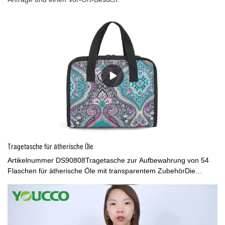
Tragetasche für ätherische Öle
Artikelnummer DS90808Tragetasche zur Aufbewahrung von 54
Flaschen für ätherische Öle mit transparentem ZubehörDie
Aufbewahrungstasche für ätherische Öle besteht aus
hochwertigem Polyestermaterial mit modischem Paisley-Druck.
Robuster Tragegriff oben mit verstärkten Nähten, der langlebig
und bequem zu tragen oder am Arm zu tragen ist. 3-lagige
Aufbewahrungstasche für ätherische Öle - Die große