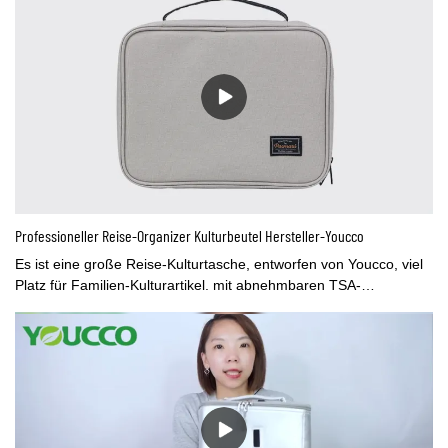
sind diese Taschen absolut praktisch. Die Einkaufstasche aus 100
% Nylon lässt sich leicht mit kaltem Wasser abwischen. Es gibt 3
verschiedene Volltonfarben, die sowohl für Männer als auch für
Frauen geeignet sind. Ziemlich schöne süße Farben sind nicht
nur toll zum Einkaufen, sie sind perfekt für den Strand, Picknicks,
Reisen, Aufbewahrung und viele weitere Gelegenheiten.
Professioneller Reise-Organizer Kulturbeutel Hersteller-Youcco
Es ist eine große Reise-Kulturtasche, entworfen von Youcco, viel
Platz für Familien-Kulturartikel. mit abnehmbaren TSA-
zugelassenen kleinen durchsichtigen Taschen für Ihr kleines
Make-up gehören zu Ihnen.Es war eines unserer beliebtesten
Reiseartikel.Wenn Sie daran interessiert sind, zögern Sie bitte
nicht, uns per E-Mail zu kontaktieren:bella@youcco.com.