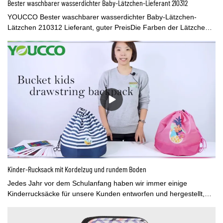
Bester waschbarer wasserdichter Baby-Lätzchen-Lieferant 210312
YOUCCO Bester waschbarer wasserdichter Baby-Lätzchen-
Lätzchen 210312 Lieferant, guter PreisDie Farben der Lätzchen
mit Babyärmeln sind lebendig und die Muster sind schön.
Es’smaus leichtem Stoff,Baby kann unser Lätzchen lange tragen,
ohne sich müde zu fühlen. Diese besten Babylätzchen 2021 sind
mit schönen Tiermustern und wasserdicht. Wir haben auch einige
andere Taschen für Kinder, wie Rucksäcke, Organizer-Taschen,
Schminktaschen, Seesäcke usw.Du’Besuchen Sie gerne den
Sonderbereich auf der YOUCCO-Website.
Kinder-Rucksack mit Kordelzug und rundem Boden
Jedes Jahr vor dem Schulanfang haben wir immer einige
Kinderrucksäcke für unsere Kunden entworfen und hergestellt,
einige für den Einzelhandel, manchmal brauchen wir
Kindertaschen mit wettbewerbsfähigen Preisen für Werbezwecke.