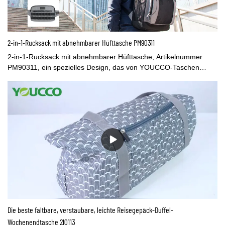
2-in-1-Rucksack mit abnehmbarer Hüfttasche PM90311
2-in-1-Rucksack mit abnehmbarer Hüfttasche, Artikelnummer
PM90311, ein spezielles Design, das von YOUCCO-Taschen
hergestellt wird. Dieser Rucksack ist groß genug, um eine Woche
Reiseutensilien wie Kleidung, Laptop, Buch, Schuhe usw. zu
verstauen, während die abnehmbare Hüfttasche Ihre täglichen
Gebrauchsgegenstände wie Ausweise, Kreditkarten, Schlüssel,
Telefone aufnehmen kann, nehmen Sie sie einfach mit täglicher
Ausflug.
Die beste faltbare, verstaubare, leichte Reisegepäck-Duffel-
Wochenendtasche 210113