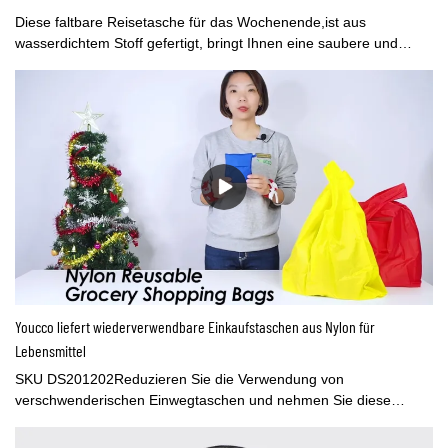
Diese faltbare Reisetasche für das Wochenende,ist aus
wasserdichtem Stoff gefertigt, bringt Ihnen eine saubere und
komfortable Reise. Sie können direkt zur Waschmaschine gehen,
um sie zu reinigen und wiederzuverwenden. Wenn Sie es nicht
mehr benutzen, klappen Sie es einfach mit dem Reißverschluss
an der Unterseite wieder ordentlich zusammen. Diese packbare,
faltbare Reisetasche ist ziemlich leicht und praktisch für den Alltag
und im Freien.
Youcco liefert wiederverwendbare Einkaufstaschen aus Nylon für
Lebensmittel
SKU DS201202Reduzieren Sie die Verwendung von
verschwenderischen Einwegtaschen und nehmen Sie diese
wiederverwendbare Einkaufstasche bei all Ihren Besorgungen
mit. Federleicht und klein genug, um in Ihre Tasche zu passen,