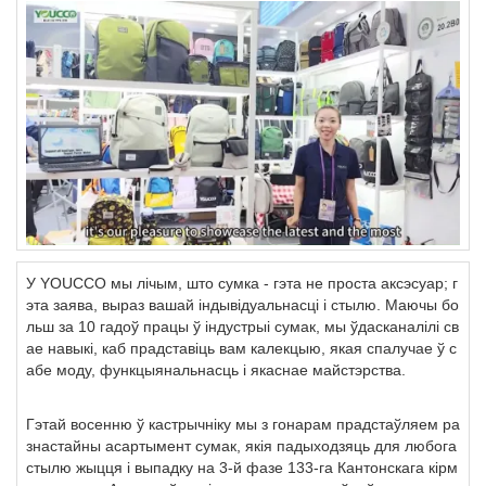
У YOUCCO мы лічым, што сумка - гэта не проста аксэсуар; г
эта заява, выраз вашай індывідуальнасці і стылю. Маючы бо
льш за 10 гадоў працы ў індустрыі сумак, мы ўдасканалілі св
ае навыкі, каб прадставіць вам калекцыю, якая спалучае ў с
абе моду, функцыянальнасць і якаснае майстэрства.
Гэтай восенню ў кастрычніку мы з гонарам прадстаўляем ра
знастайны асартымент сумак, якія падыходзяць для любога
стылю жыцця і выпадку на 3-й фазе 133-га Кантонскага кірм