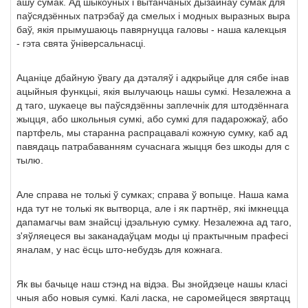
ашу сумак. Ад шыкоўных і вытанчаных дызайнаў сумак для
паўсядзённых патрэбаў да смелых і модных выразных выра
баў, якія прымушаюць павярнуцца галовы - наша калекцыя
- гэта свята ўніверсальнасці.
Ацаніце дбайную ўвагу да дэталяў і адкрыйце для сябе інав
ацыйныя функцыі, якія вылучаюць нашы сумкі. Незалежна а
д таго, шукаеце вы паўсядзённы заплечнік для штодзённага
жыцця, або школьныя сумкі, або сумкі для падарожжаў, або
партфель, мы старанна распрацавалі кожную сумку, каб ад
павядаць патрабаванням сучаснага жыцця без шкоды для с
тылю.
Але справа не толькі ў сумках; справа ў вопыце. Наша кама
нда тут не толькі як вытворца, але і як партнёр, які імкнецца
дапамагчы вам знайсці ідэальную сумку. Незалежна ад таго,
з'яўляецеся вы заканадаўцам моды ці практычным прафесі
яналам, у нас ёсць што-небудзь для кожнага.
Як вы бачыце наш стэнд на відэа. Вы знойдзеце нашы класі
чныя або новыя сумкі. Калі ласка, не саромейцеся звяртацц