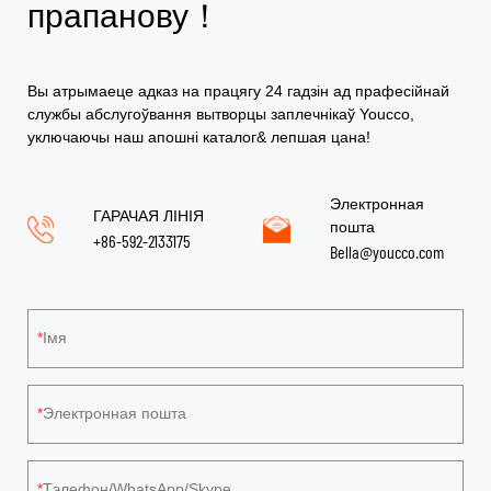
прапанову！
Вы атрымаеце адказ на працягу 24 гадзін ад прафесійнай
службы абслугоўвання вытворцы заплечнікаў Youcco,
уключаючы наш апошні каталог& лепшая цана!
Электронная
ГАРАЧАЯ ЛІНІЯ
пошта
+86-592-2133175
Bella@youcco.com
Імя
Электронная пошта
Тэлефон/WhatsApp/Skype