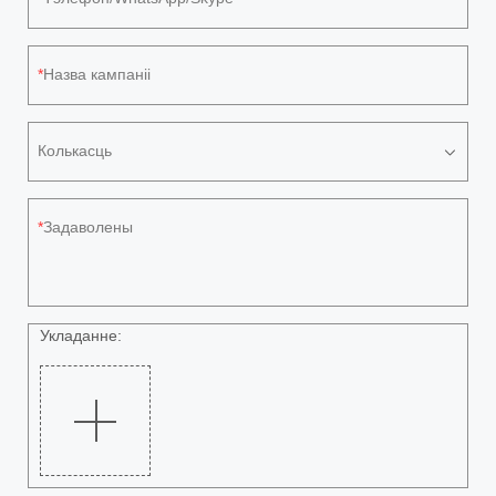
Назва кампаніі
Колькасць
Задаволены
Укладанне: