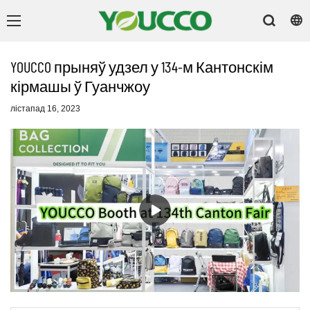
YOUCCO прыняў удзел у 134-м Кантонскім
кірмашы ў Гуанчжоу
лістапад 16, 2023