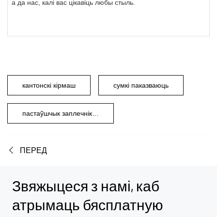
а да нас, калі вас цікавіць любы стыль.
кантонскі кірмаш
сумкі паказваюць
пастаўшчык заплечнікаў
ПЕРЕД
Звяжыцеся з намі, каб
атрымаць бясплатную