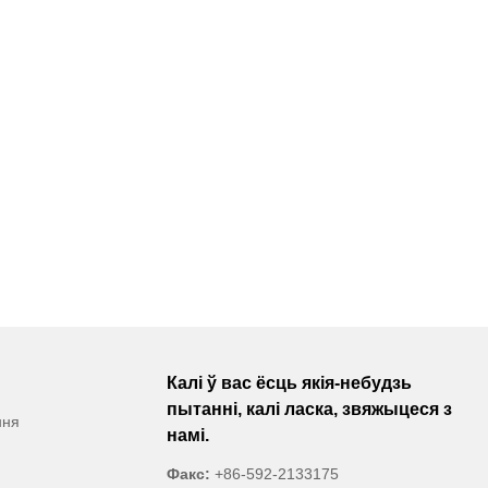
ент YOUCCO з
добрага
знесу,
авайце
CCO.
Калі ў вас ёсць якія-небудзь
пытанні, калі ласка, звяжыцеся з
ння
намі.
Факс:
+86-592-2133175