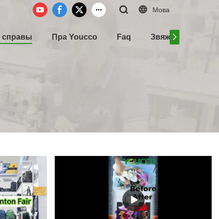
Мова
і справы
Пра Youcco
Faq
Звяжыцеся з нам