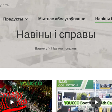
 Кітаі!
Мытнае абслугоўванне
Навіны 
Прадукты
Навіны і справы
Дадому
>
Навіны і справы