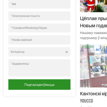
*
Імя
*
Электронная пошта
Цёплае прыв
Новым годам
*
Тэлефон/WhatsApp/Skype
Нашаму паважана
падтрымку ў мін
*
Назва кампаніі
магчымасць служ
чакаем гэтага ў
Колькасць
будуць шчаслівым
*
Задаволены
Падпарадкоўвацца
Кантонскі кі
YOUCCO