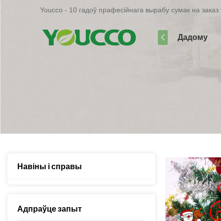
Youcco - 10 гадоў прафесійнага вырабу сумак на заказ у
Дадому
Навіны і справы
Адпраўце запыт