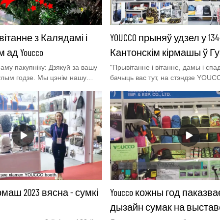
ітанне з Калядамі і
YOUCCO прыняў удзел у 134
 ад Youcco
Кантонскім кірмашы ў Г
му пакупніку: Дзякуй за вашу
"Прывітанне і вітанне, дамы і сп
улым годзе. Мы цэнім нашу
бачыць вас тут, на стэндзе YOUC
ыць вам і з нецярпеннем
фантастычным 3-м этапе Canton F
 будучыні. Няхай ваша Каляды
сумак. Я Бэла, і я вельмі рады пр
і і блаславёнымі.
падарожжа па нашых апошніх і с
калекцыя сумак, уключаючы запле
партфелі, школьныя сумкі, сумкі пр
рмаш 2023 вясна - сумкі
Youcco кожны год паказв
дызайн сумак на выстав