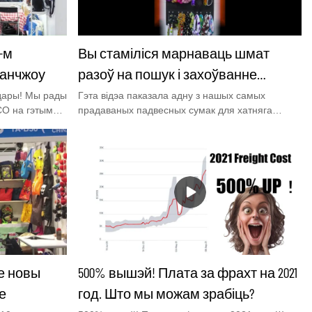
-м
Вы стаміліся марнаваць шмат
уанчжоу
разоў на пошук і захоўванне
модных аксесуараў? Паглядзіце,
адары! Мы рады
Гэта відэа паказала адну з нашых самых
CO на гэтым
прадаваных падвесных сумак для хатняга
вось рашэнне.
air для
захоўвання, яна зроблена з высакаякаснага
авесці вас у
лямцавага матэрыялу з нізкай коштам.адзін
амая стыльная
вялікі кішэню для захоўвання вялікіх павязак
чнікі,
або некаторых павязак на жорсткую паліцу. 8
аз плячо і г.д.
невялікіх кішэняў для бантаў з сонцаахоўнымі
акулярамі і 10 гаплікаў для дзіцячых мяккіх
павязак.
ае новы
500% вышэй! Плата за фрахт на 2021
е
год. Што мы можам зрабіць?